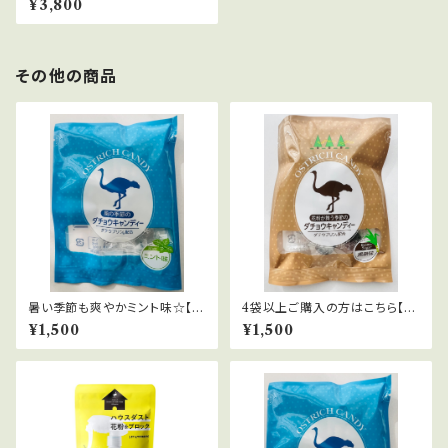
¥3,800
量でお得！約650回使用可。
その他の商品
暑い季節も爽やかミント味☆【1
4袋以上ご購入の方はこちら【黒
袋〜3袋・ネコポス対応】パワー
糖味・花粉対策＋】 パワーアップ
¥1,500
¥1,500
アップバージョン風の季節のダ
バージョン花粉が舞う季節のダ
チョウキャンディー・ミント味
チョウキャンディー・黒糖味