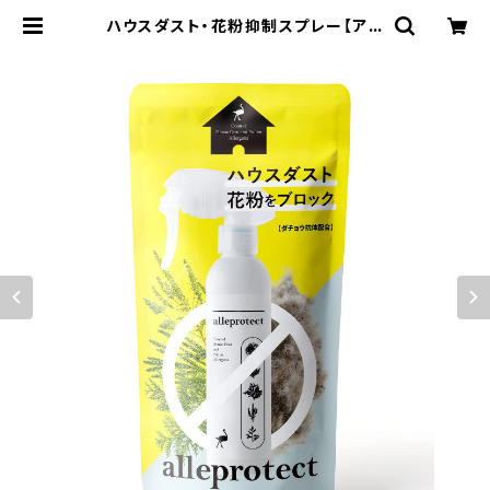
ハウスダスト・花粉抑制スプレー【アレ
プロテクト】無香料 ☆大容量でお得！
約650回使用可。 | ダチョウと雑貨の
Riche