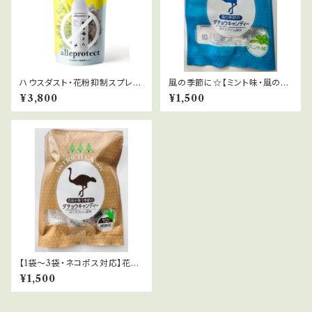
ハウスダスト・花粉抑制スプレー
風の季節に☆【ミント味・風の季
【アレプロテクト】無香料 ☆大容
節＋】パワーアップバージョン/
¥3,800
¥1,500
量でお得！約650回使用可。
風の季節のダチョウキャンディー
(ミント味)
【1袋〜3袋・ネコポス対応】花粉
対策に年中オススメ!! パワーア
¥1,500
ップバージョン花粉が舞う季節
のダチョウキャンディー・黒糖味