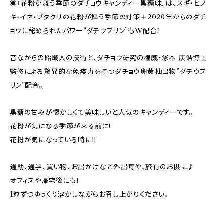
◉『花粉が舞う季節のダチョウキャンディー黒糖味』は、スギ・ヒノ
キ・イネ・ブタクサの花粉が舞う季節の対策＋2020年からのダチ
ョウに秘められたパワー“ダテウブリン”もW配合！
昔ながらの飴職人の技術と、ダチョウ研究の権威・塚本 康浩博士
監修による驚異的な免疫力を持つダチョウ卵黄抽出物”ダテウブ
リン”配合。
黒糖の甘みが懐かしくて美味しいと人気のキャンディーです。
花粉が気になる季節が来る前に！
花粉が気になっている時に‼︎
通勤、通学、買い物、お出かけなど外出時や、旅行のお供に♪
オフィスや帰宅後にも！
1粒ずつゆっくり溶かしながらお召し上がりください。