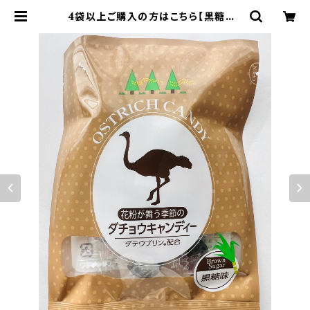
4袋以上ご購入の方はこちら【黒糖味・
花粉対策＋】 パワーアップバージョン
花粉が舞う季節のダチョウキャンディ
ー・黒糖味 | ダチョウと雑貨のRiche