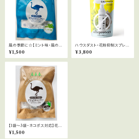
風の季節に☆【ミント味・風の季
ハウスダスト・花粉抑制スプレー
節＋】パワーアップバージョン/
【アレプロテクト】無香料 ☆大容
¥1,500
¥3,800
風の季節のダチョウキャンディー
量でお得！約650回使用可。
(ミント味)
【1袋〜3袋・ネコポス対応】花粉
対策に年中オススメ!! パワーア
¥1,500
ップバージョン花粉が舞う季節